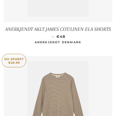
ANERKJENDT AKLT JAMES COT/LINEN ELA SHORTS
SONDERPREIS
—
€48
ANERKJENDT DENMARK
DU SPARST
€20.99