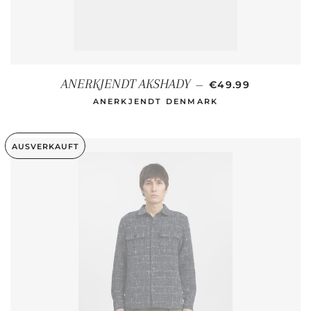
NORMALER PREI
ANERKJENDT AKSHADY
—
€49.99
ANERKJENDT DENMARK
AUSVERKAUFT