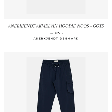
ANERKJENDT AKMELVIN HOODIE NOOS - GOTS
SONDERPREIS
—
€55
ANERKJENDT DENMARK