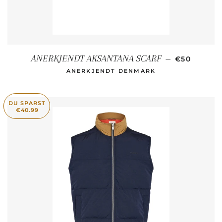
NORMALER
ANERKJENDT AKSANTANA SCARF
—
€50
ANERKJENDT DENMARK
DU SPARST
€40.99