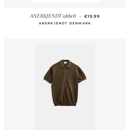
NORMALER PREIS
ANERKJENDT akbelt
—
€19.99
ANERKJENDT DENMARK