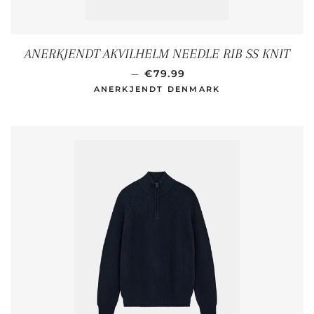
ANERKJENDT AKVILHELM NEEDLE RIB SS KNIT
NORMALER PREIS
—
€79.99
ANERKJENDT DENMARK