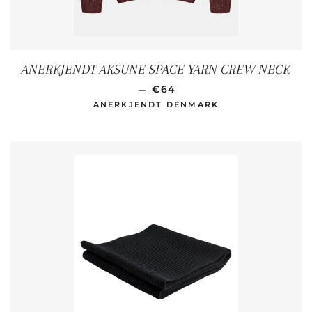
ANERKJENDT AKSUNE SPACE YARN CREW NECK
SONDERPREIS
—
€64
ANERKJENDT DENMARK