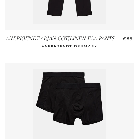
SOND
ANERKJENDT AKJAN COT/LINEN ELA PANTS
—
€59
ANERKJENDT DENMARK