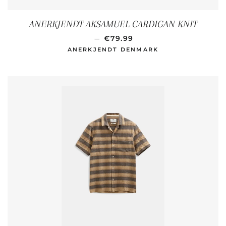
ANERKJENDT AKSAMUEL CARDIGAN KNIT
NORMALER PREIS
—
€79.99
ANERKJENDT DENMARK