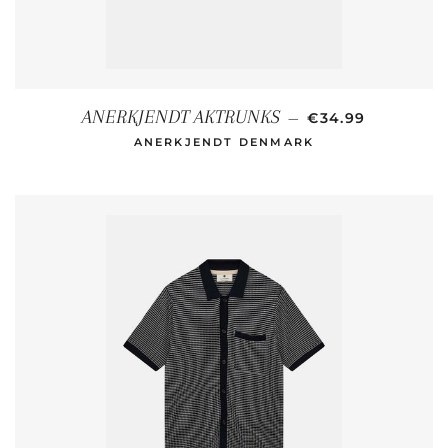
NORMALER PREI
ANERKJENDT AKTRUNKS
—
€34.99
ANERKJENDT DENMARK