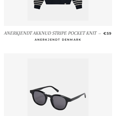
SOND
ANERKJENDT AKKNUD STRIPE POCKET KNIT
—
€59
ANERKJENDT DENMARK