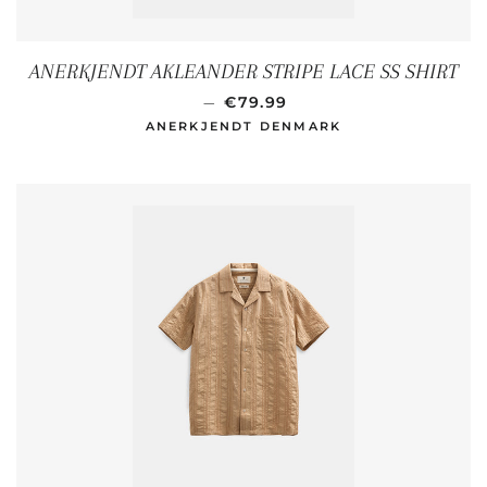
ANERKJENDT AKLEANDER STRIPE LACE SS SHIRT
NORMALER PREIS
—
€79.99
ANERKJENDT DENMARK