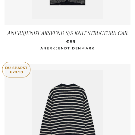
ANERKJENDT AKSVEND S/S KNIT STRUCTURE CAR
NORMALER PREIS
—
€59
ANERKJENDT DENMARK
DU SPARST
€20.99