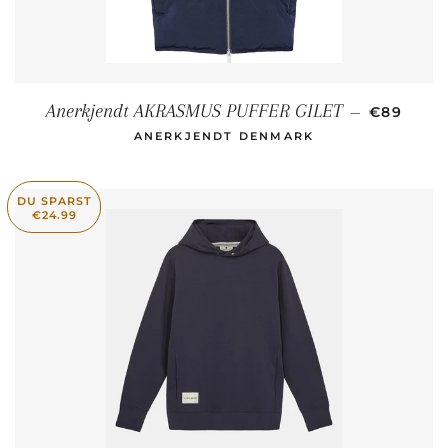
SONDERP
Anerkjendt AKRASMUS PUFFER GILET
—
€89
ANERKJENDT DENMARK
DU SPARST
€24.99