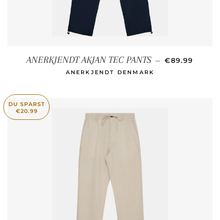
NORMALER P
ANERKJENDT AKJAN TEC PANTS
—
€89.99
ANERKJENDT DENMARK
DU SPARST
€20.99