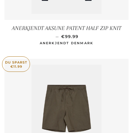
ANERKJENDT AKSUNE PATENT HALF ZIP KNIT
NORMALER PREIS
—
€99.99
ANERKJENDT DENMARK
DU SPARST
€11.99