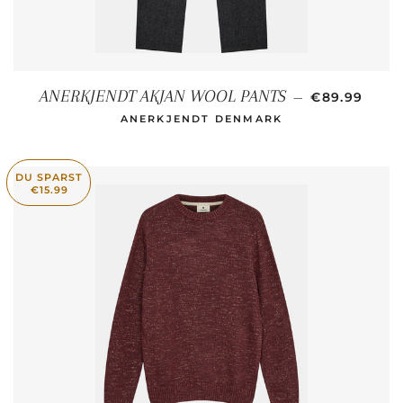
NORMALER 
ANERKJENDT AKJAN WOOL PANTS
—
€89.99
ANERKJENDT DENMARK
DU SPARST
€15.99