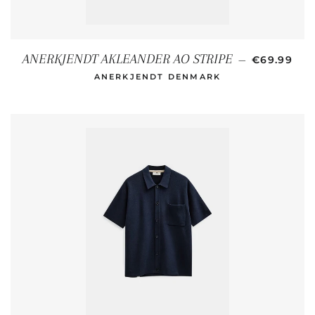
NORMALER
ANERKJENDT AKLEANDER AO STRIPE
—
€69.99
ANERKJENDT DENMARK