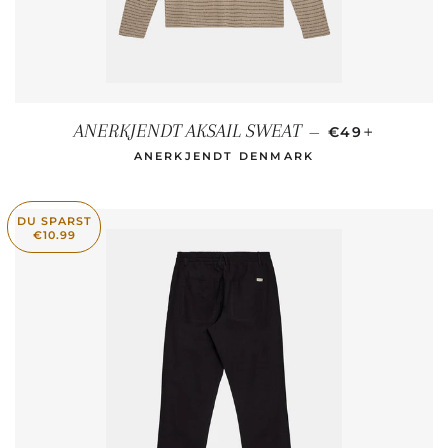
SONDERPREI
+
ANERKJENDT AKSAIL SWEAT
—
€49
ANERKJENDT DENMARK
DU SPARST
€10.99