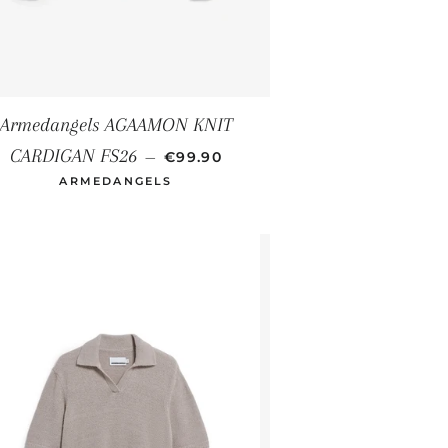
Armedangels AGAAMON KNIT
NORMALER PREIS
CARDIGAN FS26
—
€99.90
ARMEDANGELS