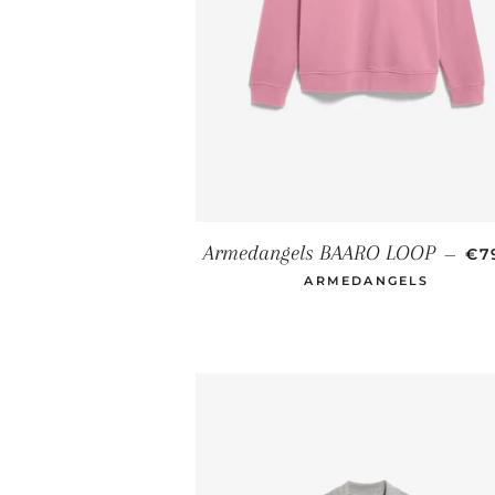
NO
Armedangels BAARO LOOP
—
€7
ARMEDANGELS