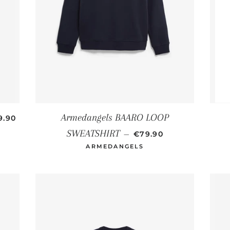
RMALER PREIS
Armedangels BAARO LOOP
9.90
NORMALER PREIS
SWEATSHIRT
—
€79.90
ARMEDANGELS