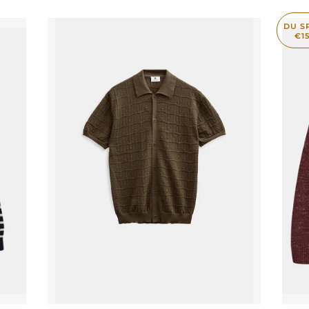
DU S
€1