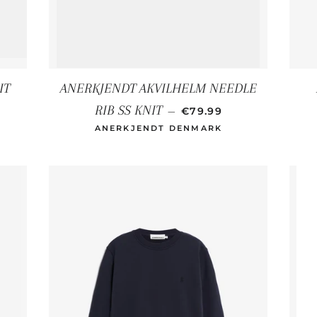
IT
ANERKJENDT AKVILHELM NEEDLE
ALER PREIS
NORMALER PREIS
RIB SS KNIT
—
€79.99
ANERKJENDT DENMARK