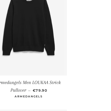
rmedangels Men LOUKAA Strick
NORMALER PREIS
Pullover
—
€79.90
ARMEDANGELS