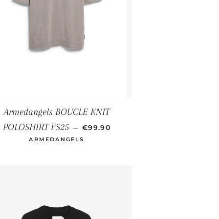
Armedangels BOUCLE KNIT
NORMALER PREIS
POLOSHIRT FS25
—
€99.90
ARMEDANGELS