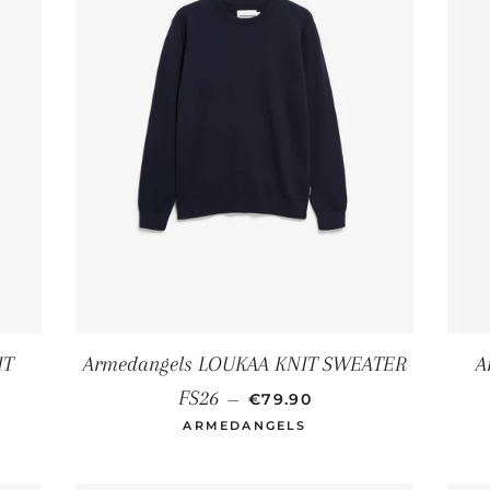
IT
Armedangels LOUKAA KNIT SWEATER
A
ER PREIS
NORMALER PREIS
FS26
—
€79.90
ARMEDANGELS