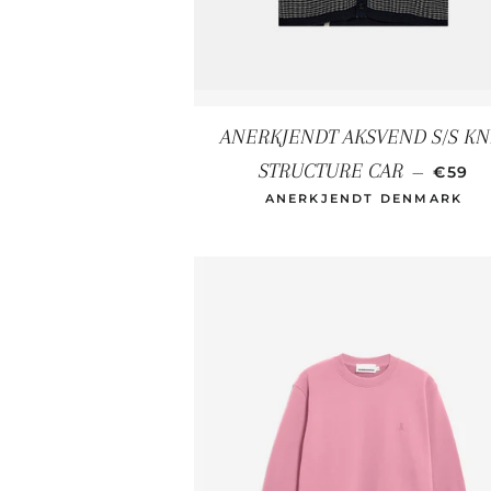
ANERKJENDT AKSVEND S/S KN
NORM
STRUCTURE CAR
—
€59
ANERKJENDT DENMARK