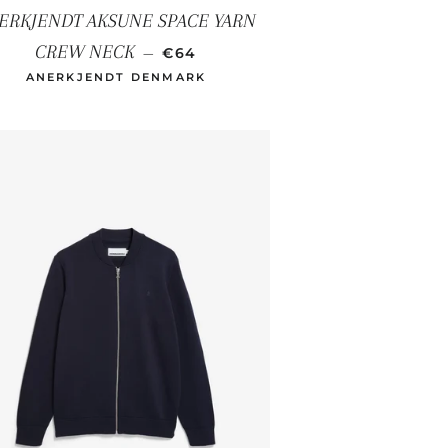
ERKJENDT AKSUNE SPACE YARN
SONDERPREIS
CREW NECK
—
€64
ANERKJENDT DENMARK