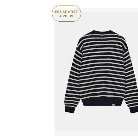
DU SPARST
€20.99