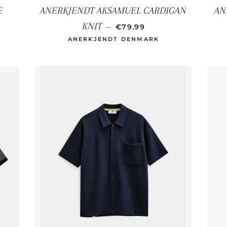
E
ANERKJENDT AKSAMUEL CARDIGAN
AN
RPREIS
NORMALER PREIS
KNIT
—
€79.99
ANERKJENDT DENMARK