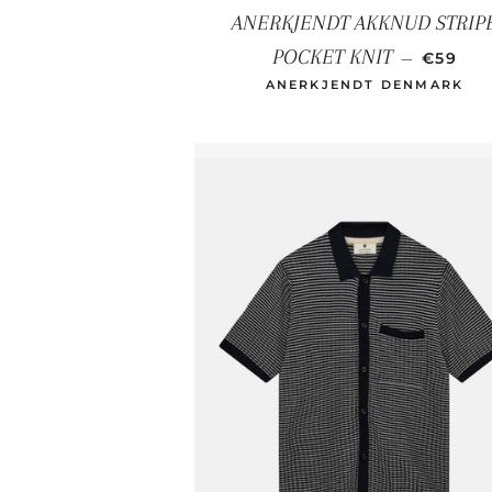
ANERKJENDT AKKNUD STRIP
SONDE
POCKET KNIT
—
€59
ANERKJENDT DENMARK