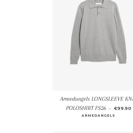
Armedangels LONGSLEEVE KN
NORMAL
POLOSHIRT FS26
—
€99.90
ARMEDANGELS