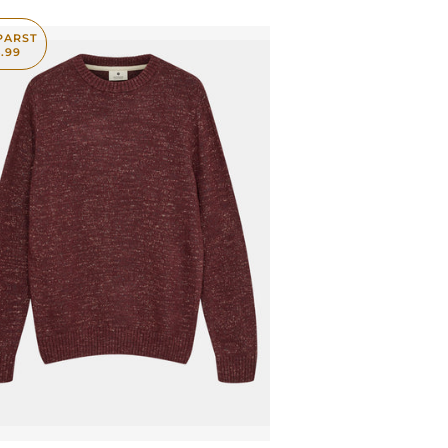
PARST
5.99