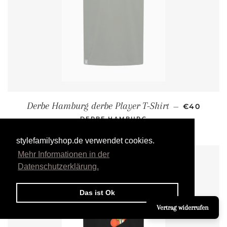
NORMALER
Derbe Hamburg derbe Player T-Shirt
—
€40
DERBE HAMBURG
stylefamilyshop.de verwendet cookies.
Mehr Informationen in der
Datenschutzerklärung.
Das ist Ok
Vertrag widerrufen