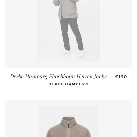
SONDER
Derbe Hamburg Phoebholm Herren Jacke
—
€160
DERBE HAMBURG