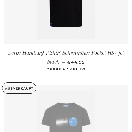
Derbe Hamburg T-Shirt Schreimöwe Pocket HSV jet
NORMALER PREIS
black
—
€44.95
DERBE HAMBURG
AUSVERKAUFT