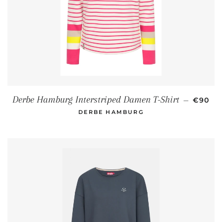
NORMA
Derbe Hamburg Interstriped Damen T-Shirt
—
€90
DERBE HAMBURG