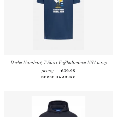
Derbe Hamburg T-Shirt Fußballmöwe HSV navy
NORMALER PREIS
peony
—
€39.95
DERBE HAMBURG