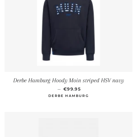
Derbe Hamburg Hoody Moin striped HSV navy
NORMALER PREIS
—
€99.95
DERBE HAMBURG