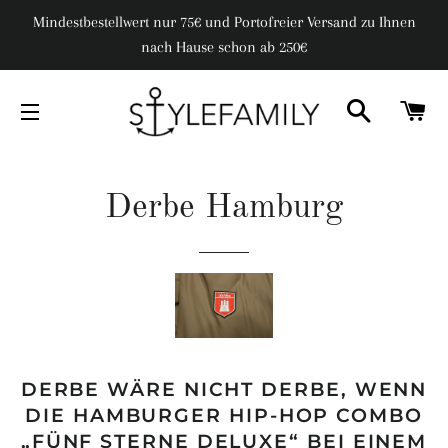
Mindestbestellwert nur 75€ und Portofreier Versand zu Ihnen
nach Hause schon ab 250€
SUCHE
W
SEITENNAVIGATION
Derbe Hamburg
DERBE WÄRE NICHT DERBE, WENN
DIE HAMBURGER HIP-HOP COMBO
„FÜNF STERNE DELUXE“ BEI EINEM