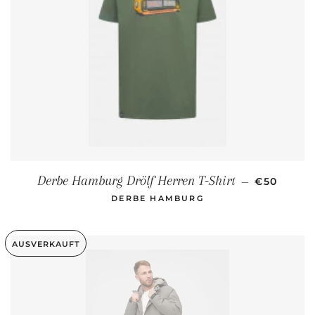
NORMALER
Derbe Hamburg Drölf Herren T-Shirt
—
€50
DERBE HAMBURG
AUSVERKAUFT