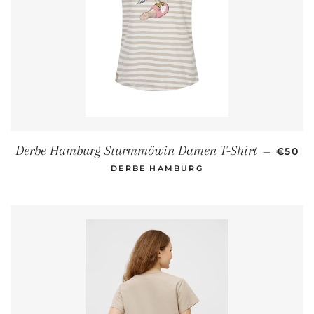
NORMA
Derbe Hamburg Sturmmöwin Damen T-Shirt
—
€50
DERBE HAMBURG