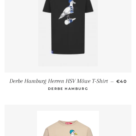
NORMAL
Derbe Hamburg Herren HSV Möwe T-Shirt
—
€40
DERBE HAMBURG