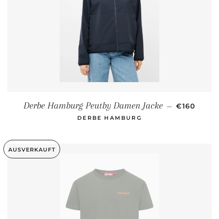
NORMALER
Derbe Hamburg Peutby Damen Jacke
—
€160
DERBE HAMBURG
AUSVERKAUFT