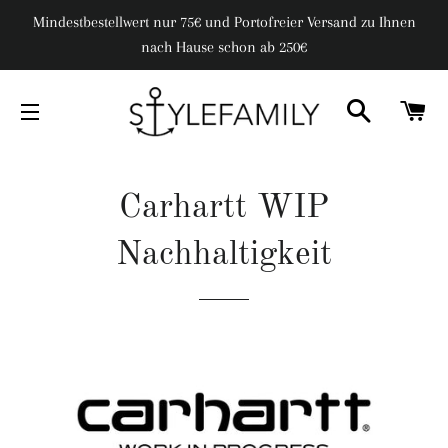
Mindestbestellwert nur 75€ und Portofreier Versand zu Ihnen
nach Hause schon ab 250€
SUCHE
W
SEITENNAVIGATION
Carhartt WIP
Nachhaltigkeit