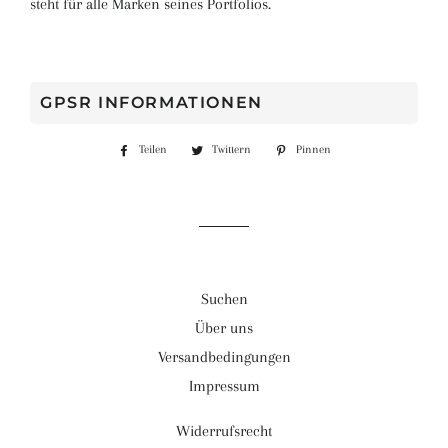
steht für alle Marken seines Portfolios.
GPSR INFORMATIONEN
Teilen
Auf
Twittern
Auf
Pinnen
Auf
Facebook
Twitter
Pinterest
teilen
twittern
pinnen
Suchen
Über uns
Versandbedingungen
Impressum
Widerrufsrecht