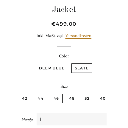
Jacket
Normaler
Sonderpreis
€499.00
Preis
inkl. MwSt. zzgl.
Versandkosten
Color
DEEP BLUE
SLATE
Size
42
44
46
48
52
40
Menge