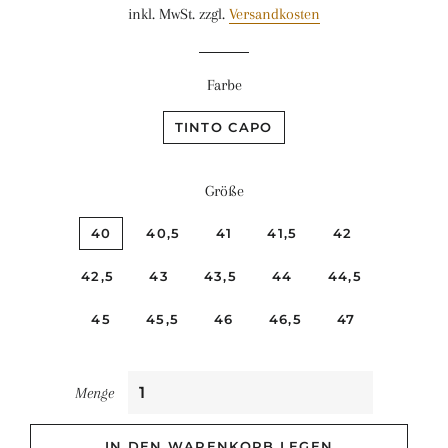
inkl. MwSt. zzgl.
Versandkosten
Farbe
TINTO CAPO
Größe
40
40,5
41
41,5
42
42,5
43
43,5
44
44,5
45
45,5
46
46,5
47
Menge
IN DEN WARENKORB LEGEN