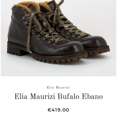
Elia Maurizi
Elia Maurizi Bufalo Ebano
Normaler
Sonderpreis
€419.00
Preis