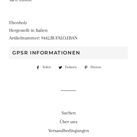
Ebenholz
Hergestellt in Italien
Artikelnummer: 9442.BUFALO.EBAN
GPSR INFORMATIONEN
Teilen
Auf
Twittern
Auf
Pinnen
Auf
Facebook
Twitter
Pinterest
teilen
twittern
pinnen
Suchen
Über uns
Versandbedingungen