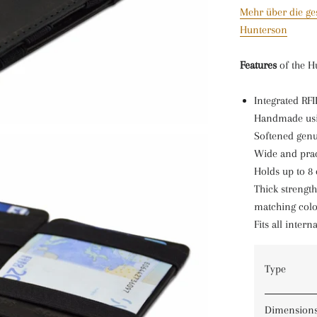
Mehr über die ge
Hunterson
Features
of the H
Integrated RF
Handmade usi
Softened genu
Wide and prac
Holds up to 8 
Thick strength
matching col
Fits all inter
Type
Dimension