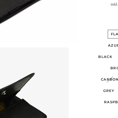
inkl
FL
AZU
BLACK
BR
CARBO
GREY
RASP