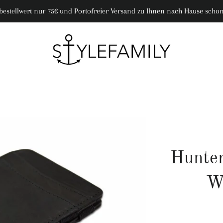
bestellwert nur 75€ und Portofreier Versand zu Ihnen nach Hause schon
Hunter
W