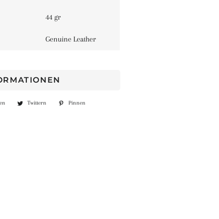
44 gr
Genuine Leather
FORMATIONEN
len
Auf
Twittern
Auf
Pinnen
Auf
Facebook
Twitter
Pinterest
teilen
twittern
pinnen