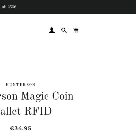
 ab 250€
EINLOGGEN
SUCHE
WARENKORB
HUNTERSON
son Magic Coin
allet RFID
Normaler
Sonderpreis
€34.95
Preis