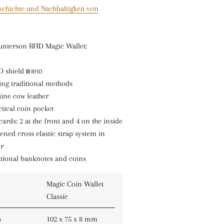
schichte und Nachhaltigkeit von
unterson RFID Magic Wallet:
ID shield
ng traditional methods
ine cow leather
tical coin pocket
cards: 2 at the front and 4 on the inside
ened cross elastic strap system in
or
national banknotes and coins
Magic Coin Wallet
Classic
s
102 x 75 x 8 mm