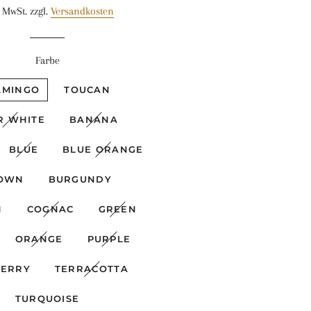
. MwSt. zzgl.
Versandkosten
Farbe
AMINGO
TOUCAN
R WHITE
BANANA
BLUE
BLUE ORANGE
OWN
BURGUNDY
N
COGNAC
GREEN
ORANGE
PURPLE
BERRY
TERRACOTTA
TURQUOISE