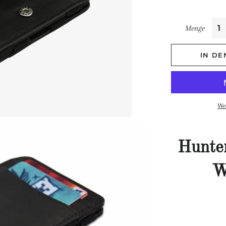
Menge
IN D
We
Hunte
W