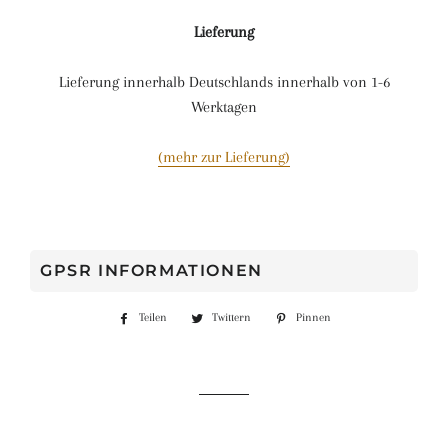
Lieferung
Lieferung innerhalb Deutschlands innerhalb von 1-6
Werktagen
(mehr zur Lieferung)
GPSR INFORMATIONEN
Teilen
Auf
Twittern
Auf
Pinnen
Auf
Facebook
Twitter
Pinterest
teilen
twittern
pinnen