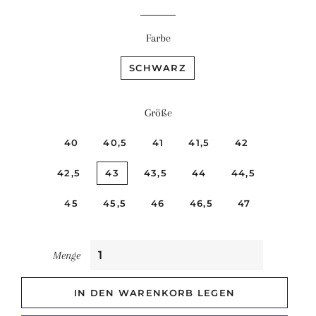
Farbe
SCHWARZ
Größe
40
40,5
41
41,5
42
42,5
43
43,5
44
44,5
45
45,5
46
46,5
47
Menge
IN DEN WARENKORB LEGEN