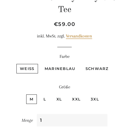
Tee
Normaler
Sonderpreis
€59.00
Preis
inkl. MwSt. zzgl.
Versandkosten
Farbe
WEISS
MARINEBLAU
SCHWARZ
Größe
M
L
XL
XXL
3XL
Menge