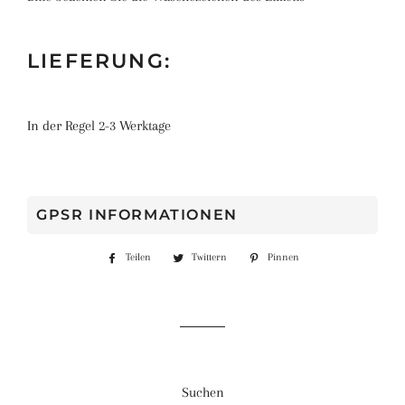
LIEFERUNG:
In der Regel 2-3 Werktage
GPSR INFORMATIONEN
Teilen
Auf
Twittern
Auf
Pinnen
Auf
Facebook
Twitter
Pinterest
teilen
twittern
pinnen
Suchen