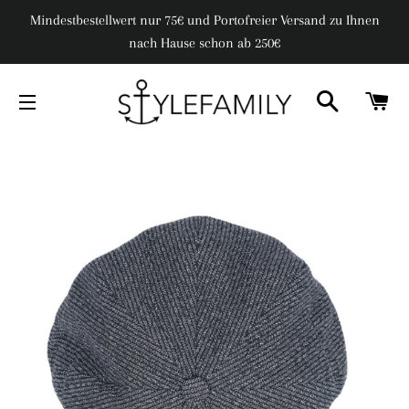
Mindestbestellwert nur 75€ und Portofreier Versand zu Ihnen
nach Hause schon ab 250€
SUCHE
W
SEITENNAVIGATION