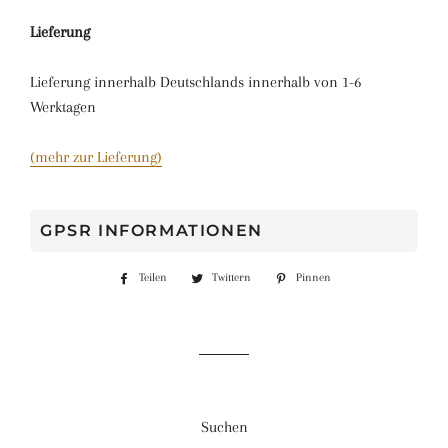
Lieferung
Lieferung innerhalb Deutschlands innerhalb von 1-6
Werktagen
(mehr zur Lieferung)
GPSR INFORMATIONEN
Teilen
Auf
Twittern
Auf
Pinnen
Auf
Facebook
Twitter
Pinterest
teilen
twittern
pinnen
Suchen