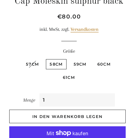
Cap Moleskin sulphur black
Normaler
Sonderpreis
€80.00
Preis
inkl. MwSt. zzgl.
Versandkosten
Größe
57CM
58CM
59CM
60CM
61CM
Menge
IN DEN WARENKORB LEGEN