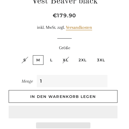
Vest Beaver black
Normaler
Sonderpreis
€179.90
Preis
inkl. MwSt. zzgl.
Versandkosten
Größe
S
M
L
XL
2XL
3XL
Menge
IN DEN WARENKORB LEGEN