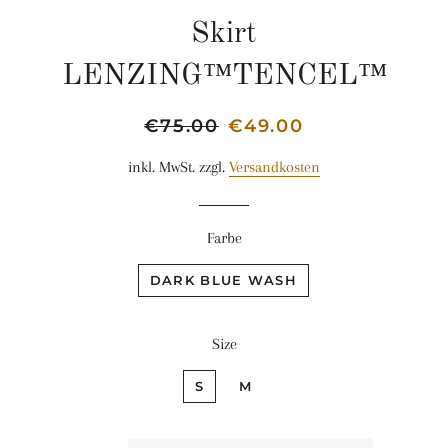
Skirt
LENZING™TENCEL™
Normaler
€75.00
Sonderpreis
€49.00
Preis
inkl. MwSt. zzgl.
Versandkosten
Farbe
DARK BLUE WASH
Size
S
M