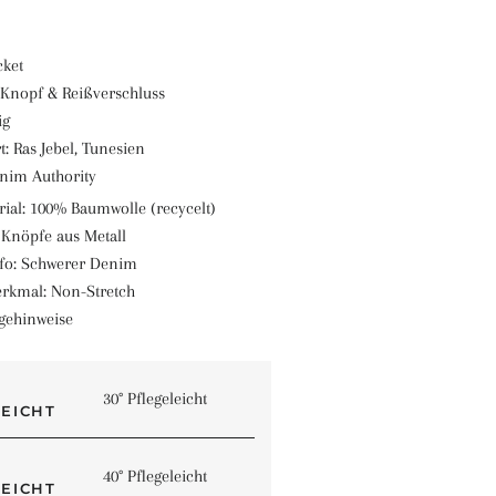
cket
Knopf & Reißverschluss
ig
t:
Ras Jebel, Tunesien
nim Authority
ial: 100% Baumwolle (recycelt)
Knöpfe aus Metall
nfo: Schwerer Denim
rkmal: Non-Stretch
gehinweise
30° Pflegeleicht
40° Pflegeleicht