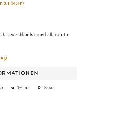
n & Pflegen)
alb Deutschlands innerhalb von 1-6
ung)
FORMATIONEN
len
Auf
Twittern
Auf
Pinnen
Auf
Facebook
Twitter
Pinterest
teilen
twittern
pinnen