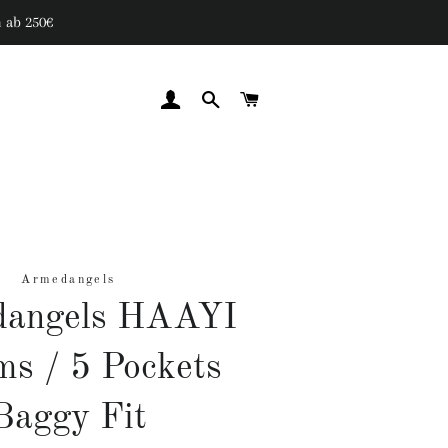
 ab 250€
EINLOGGEN
SUCHE
WARENKORB
Armedangels
angels HAAYI
ms / 5 Pockets
Baggy Fit