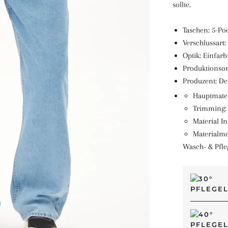
sollte.
Taschen:
5-Po
Verschlussart:
Optik:
Einfarb
Produktionsor
Produzent:
De
Hauptmater
Trimming: 
Material I
Materialme
Wasch- & Pfle