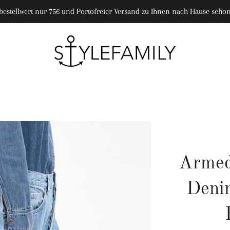
bestellwert nur 75€ und Portofreier Versand zu Ihnen nach Hause schon
Armed
Deni