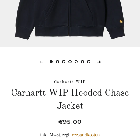
Carhartt WIP
Carhartt WIP Hooded Chase
Jacket
Normaler
Sonderpreis
€95.00
Preis
inkl. MwSt. zzgl.
Versandkosten