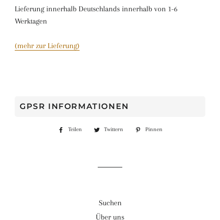
Lieferung innerhalb Deutschlands innerhalb von 1-6
Werktagen
(mehr zur Lieferung)
GPSR INFORMATIONEN
Teilen
Auf
Twittern
Auf
Pinnen
Auf
Facebook
Twitter
Pinterest
teilen
twittern
pinnen
Suchen
Über uns