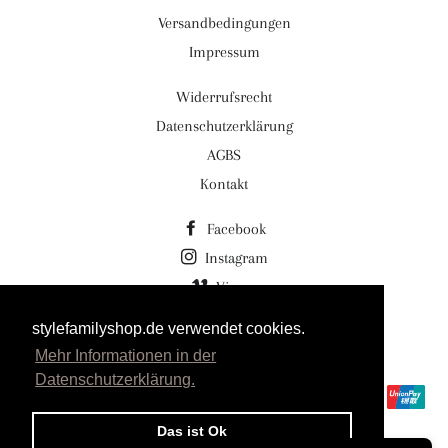
Versandbedingungen
Impressum
Widerrufsrecht
Datenschutzerklärung
AGBS
Kontakt
Facebook
Instagram
Vimeo
stylefamilyshop.de verwendet cookies.
© 2026,
Stylefamilyshop.de Stylefamily GmbH
Mehr Informationen in der
Powered by Shopify
Datenschutzerklärung.
Zahlungsmethoden
Das ist Ok