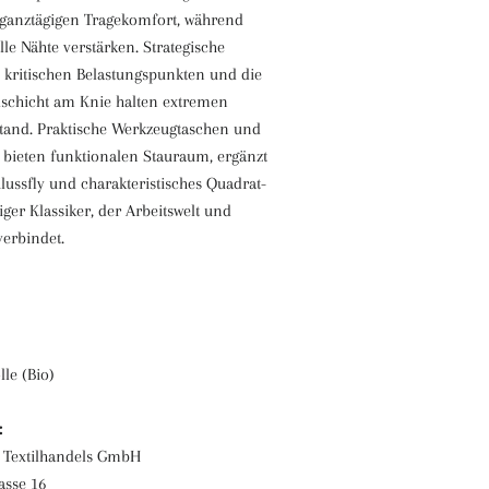
t ganztägigen Tragekomfort, während
lle Nähte verstärken. Strategische
n kritischen Belastungspunkten und die
lschicht am Knie halten extremen
tand. Praktische Werkzeugtaschen und
ieten funktionalen Stauraum, ergänzt
lussfly und charakteristisches Quadrat-
tiger Klassiker, der Arbeitswelt und
verbindet.
le (Bio)
:
 Textilhandels GmbH
asse 16