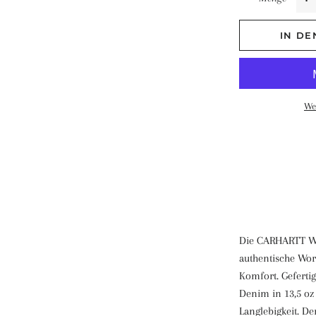
IN D
We
Die CARHARTT WI
authentische Wo
Komfort. Geferti
Denim in 13,5 oz 
Langlebigkeit. De