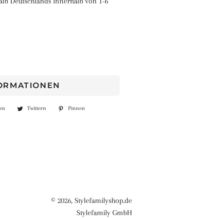
alb Deutschlands innerhalb von 1-6
FORMATIONEN
len
Auf
Twittern
Auf
Pinnen
Auf
Facebook
Twitter
Pinterest
teilen
twittern
pinnen
© 2026,
Stylefamilyshop.de
Stylefamily GmbH