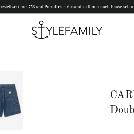
bestellwert nur 75€ und Portofreier Versand zu Ihnen nach Hause schon
CAR
Doub