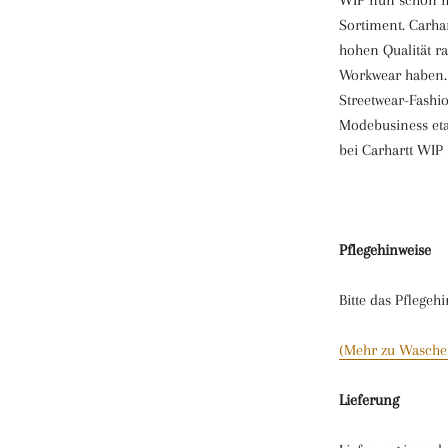
WIP nun schon m
Sortiment. Carhar
hohen Qualität ra
Workwear haben. 
Streetwear-Fash
Modebusiness etab
bei Carhartt WIP 
Pflegehinweise
Bitte das Pflegeh
(Mehr zu Wasche
Lieferung