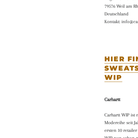
79576 Weil am R
Deutschland
Kontakt: info@ca
HIER F
SWEATS
WIP
Carhartt
Carhartt WIP ist
Modereihe seit Ja
ersten 10 retaile