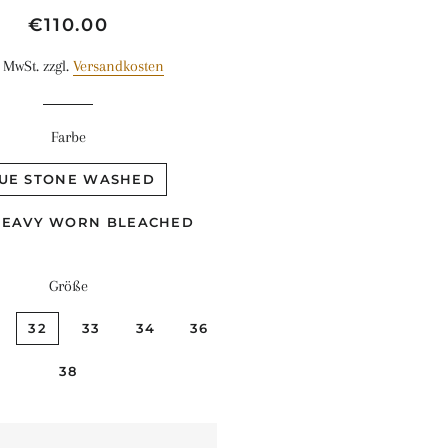
Normaler
Sonderpreis
€110.00
Preis
. MwSt. zzgl.
Versandkosten
Farbe
UE STONE WASHED
HEAVY WORN BLEACHED
Größe
32
33
34
36
38