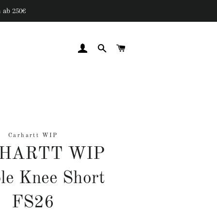
 ab 250€
EINLOGGEN
SUCHE
WARENKORB
Carhartt WIP
HARTT WIP
le Knee Short
FS26