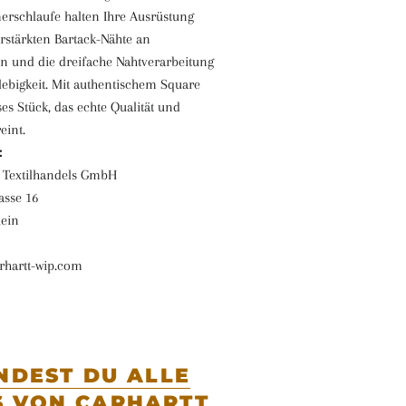
rschlaufe halten Ihre Ausrüstung
verstärkten Bartack-Nähte an
n und die dreifache Nahtverarbeitung
lebigkeit. Mit authentischem Square
ses Stück, das echte Qualität und
eint.
:
 Textilhandels GmbH
asse 16
hein
rhartt-wip.com
INDEST DU ALLE
 VON CARHARTT