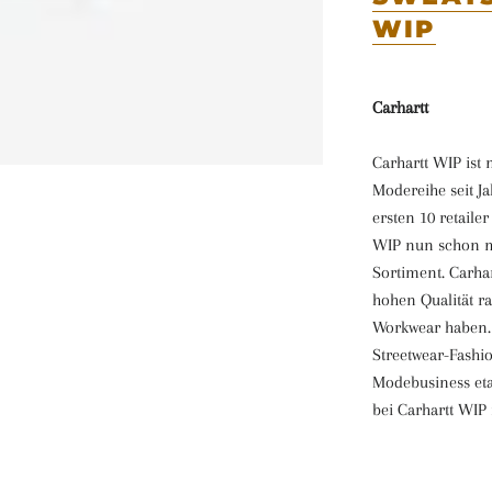
WIP
Carhartt
Carhartt WIP ist
Modereihe seit Ja
ersten 10 retaile
WIP nun schon m
Sortiment. Carhar
hohen Qualität ra
Workwear haben. 
Streetwear-Fash
Modebusiness etab
bei Carhartt WIP 