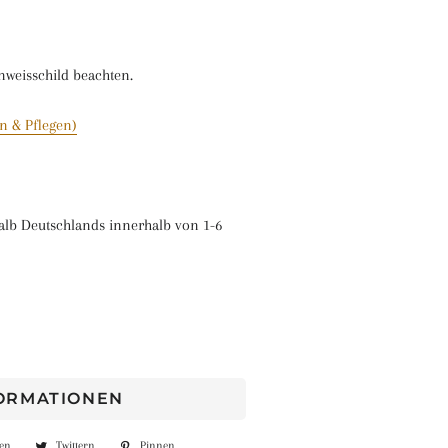
inweisschild beachten.
n & Pflegen)
alb Deutschlands innerhalb von 1-6
FORMATIONEN
len
Auf
Twittern
Auf
Pinnen
Auf