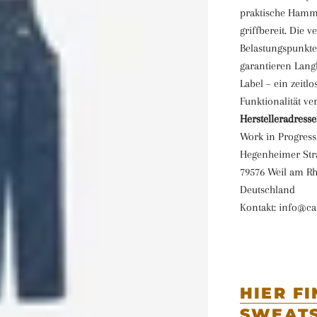
praktische Hamme
griffbereit. Die 
Belastungspunkte
garantieren Lang
Label – ein zeitlo
Funktionalität ver
Herstelleradresse
Work in Progress
Hegenheimer Str
79576 Weil am R
Deutschland
Kontakt: info@ca
HIER F
SWEATS