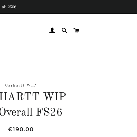
 ab 250€
EINLOGGEN
SUCHE
WARENKORB
Carhartt WIP
HARTT WIP
 Overall FS26
Normaler
Sonderpreis
€190.00
Preis