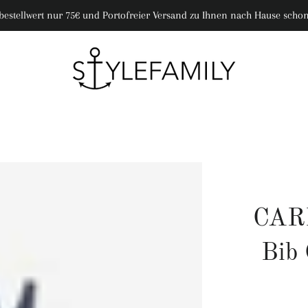
bestellwert nur 75€ und Portofreier Versand zu Ihnen nach Hause schon
CAR
Bib