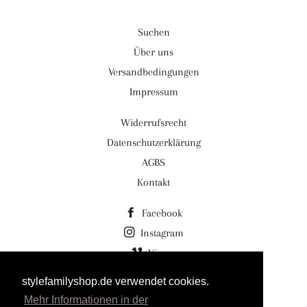
Suchen
Über uns
Versandbedingungen
Impressum
Widerrufsrecht
Datenschutzerklärung
AGBS
Kontakt
Facebook
Instagram
Vimeo
stylefamilyshop.de verwendet cookies.
© 2026,
Stylefamilyshop.de Stylefamily GmbH
Mehr Informationen in der
Powered by Shopify