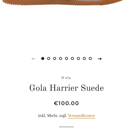
Gola
Gola Harrier Suede
Normaler
Sonderpreis
€100.00
Preis
inkl. MwSt. zzgl.
Versandkosten