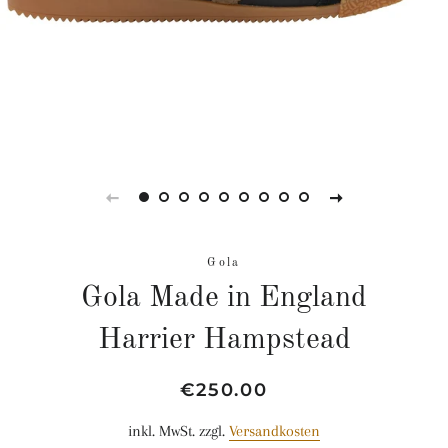
Gola
Gola Made in England
Harrier Hampstead
Normaler
Sonderpreis
€250.00
Preis
inkl. MwSt. zzgl.
Versandkosten