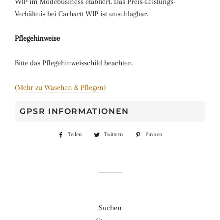
WIP im Modebusiness etabliert.
Das Preis-Leistungs-
Verhältnis bei Carhartt WIP ist unschlagbar.
Pflegehinweise
Bitte das Pflegehinweisschild beachten.
(Mehr zu Waschen & Pflegen)
GPSR INFORMATIONEN
Teilen
Auf
Twittern
Auf
Pinnen
Auf
Facebook
Twitter
Pinterest
teilen
twittern
pinnen
Suchen