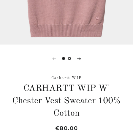
Carhartt WIP
CARHARTT WIP W'
Chester Vest Sweater 100%
Cotton
Normaler
Sonderpreis
€80.00