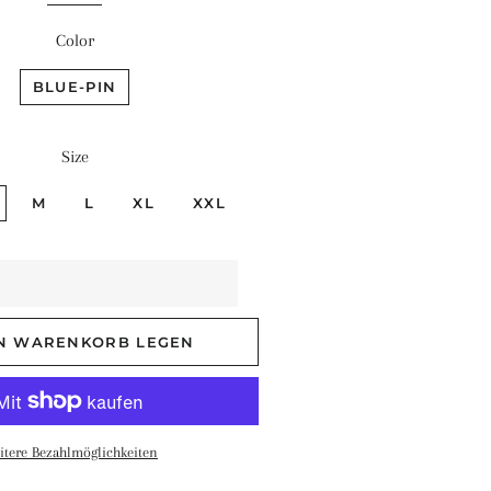
Color
BLUE-PIN
Size
M
L
XL
XXL
EN WARENKORB LEGEN
itere Bezahlmöglichkeiten