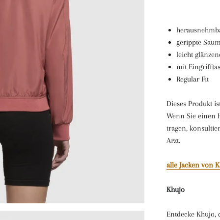
herausnehmba
gerippte Sau
leicht glänzen
mit Eingrifft
Regular Fit
Dieses Produkt is
Wenn Sie einen H
tragen, konsultie
Arzt.
alle Jacken von K
Khujo
Entdecke Khujo, 