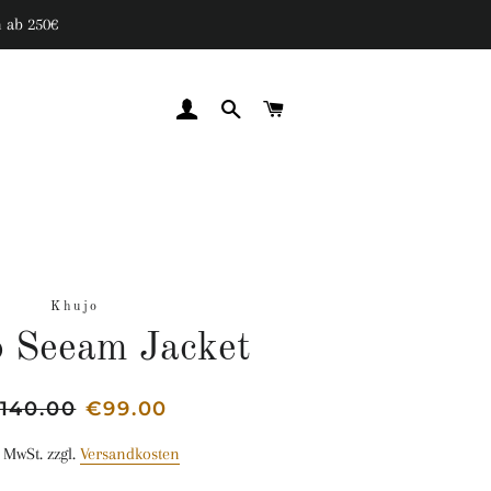
 ab 250€
EINLOGGEN
SUCHE
WARENKORB
Khujo
 Seeam Jacket
rmaler
140.00
Sonderpreis
€99.00
eis
. MwSt. zzgl.
Versandkosten