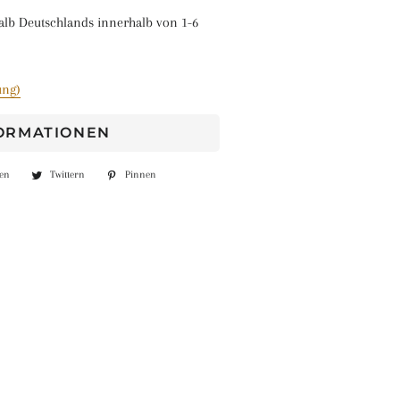
alb Deutschlands innerhalb von 1-6
ung)
FORMATIONEN
len
Auf
Twittern
Auf
Pinnen
Auf
Facebook
Twitter
Pinterest
teilen
twittern
pinnen