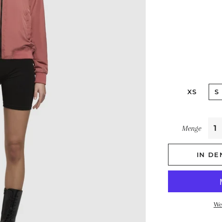
XS
S
Menge
IN D
We