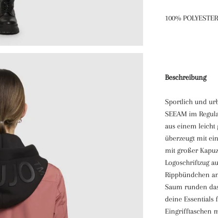
100% POLYESTER
Beschreibung
Sportlich und urb
SEEAM im Regular
aus einem leicht 
überzeugt mit e
mit großer Kapuz
Logoschriftzug au
Rippbündchen a
Saum runden das
deine Essentials 
Eingrifftaschen 