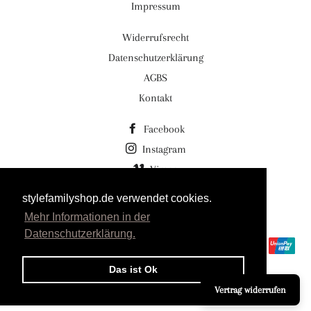
Impressum
Widerrufsrecht
Datenschutzerklärung
AGBS
Kontakt
Facebook
Instagram
Vimeo
stylefamilyshop.de verwendet cookies.
© 2026,
Stylefamilyshop.de Stylefamily GmbH
Mehr Informationen in der
Powered by Shopify
Datenschutzerklärung.
Zahlungsmethoden
Das ist Ok
Vertrag widerrufen