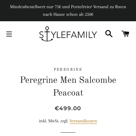
Mindestbestellwert nur 75€ und Portofreier Versand zu Ihnen
nach Hause schon ab 250€
SUCHE
W
SEITENNAVIGATION
PEREGRINE
Peregrine Men Salcombe
Peacoat
Normaler
Sonderpreis
€499.00
Preis
inkl. MwSt. zzgl.
Versandkosten