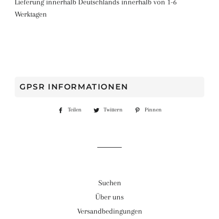
Lieferung innerhalb Deutschlands innerhalb von 1-6
Werktagen
GPSR INFORMATIONEN
Teilen
Auf
Twittern
Auf
Pinnen
Auf
Facebook
Twitter
Pinterest
teilen
twittern
pinnen
Suchen
Über uns
Versandbedingungen