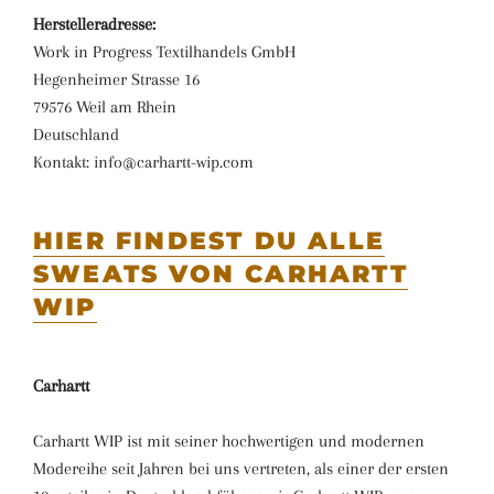
Herstelleradresse:
Work in Progress Textilhandels GmbH
Hegenheimer Strasse 16
79576 Weil am Rhein
Deutschland
Kontakt: info@carhartt-wip.com
HIER FINDEST DU ALLE
SWEATS VON CARHARTT
WIP
Carhartt
Carhartt WIP ist mit seiner hochwertigen und modernen
Modereihe seit Jahren bei uns vertreten, als einer der ersten