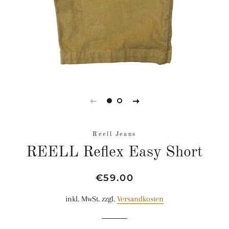
Reell Jeans
REELL Reflex Easy Short
Normaler
Sonderpreis
€59.00
Preis
inkl. MwSt. zzgl.
Versandkosten