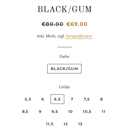
BLACK/GUM
Normaler
€80.00
Sonderpreis
€69.00
Preis
inkl. MwSt. zzgl.
Versandkosten
Farbe
BLACK/GUM
Größe
5,5
6
6,5
7
7,5
8
8,5
9
9,5
10
10,5
11
11,5
12
13