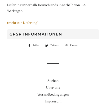
Lieferung innerhalb Deutschlands innerhalb von 1-6
Werktagen
(mehr zur Lieferung)
GPSR INFORMATIONEN
Teilen
Auf
Twittern
Auf
Pinnen
Auf
Facebook
Twitter
Pinterest
teilen
twittern
pinnen
Suchen
Über uns
Versandbedingungen
Impressum