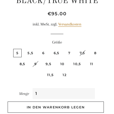
BLACK/TRUE WHITE
Normaler
Sonderpreis
€95.00
Preis
inkl. MwSt. zzgl.
Versandkosten
Größe
5
5,5
6
6,5
7
7,5
8
8,5
9
9,5
10
10,5
11
11,5
12
Menge
IN DEN WARENKORB LEGEN