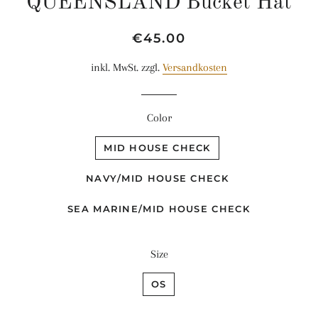
QUEENSLAND Bucket Hat
Normaler
Sonderpreis
€45.00
Preis
inkl. MwSt. zzgl.
Versandkosten
Color
MID HOUSE CHECK
NAVY/MID HOUSE CHECK
SEA MARINE/MID HOUSE CHECK
Size
OS